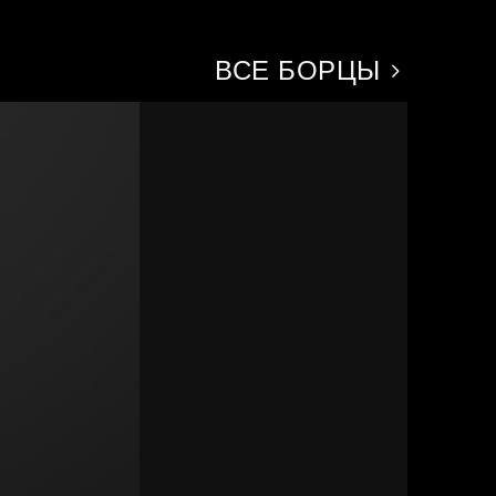
ВСЕ БОРЦЫ
Росси
Маго