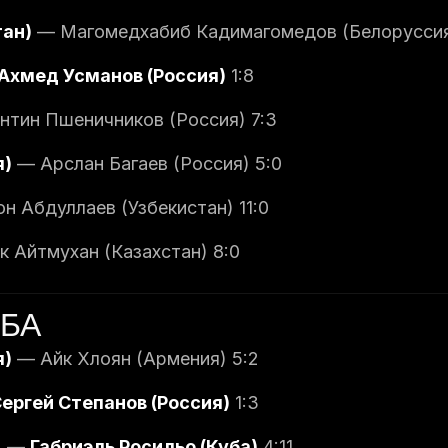
тан)
— Магомедхабиб Кадимагомедов (Белоруссия
Ахмед Усманов (Россия)
1:8
тин Пшеничников (Россия) 7:3
я)
— Арслан Багаев (Россия) 5:0
 Абдуллаев (Узбекистан) 11:0
 Айтмухан (Казахстан) 8:0
ЬБА
я)
— Айк Хлоян (Армения) 5:2
ергей Степанов (Россия)
1:3
) —
Габриэль Росильо (Куба)
4:11