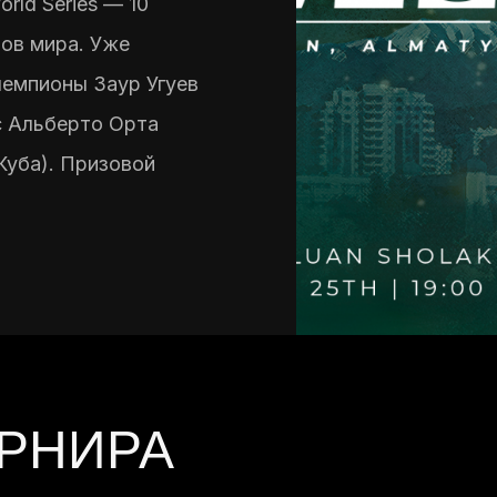
rld Series — 10
цов мира. Уже
чемпионы Заур Угуев
ис Альберто Орта
 Куба). Призовой
УРНИРА