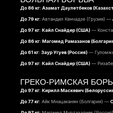
До 86 кг
:
Азамат Даулетбеков (Казахс
До 79 кг
:
Автандил Кенчадзе (Грузия) —
До 97 кг
:
Кайл Снайдер (США)
— Констан
До 86 кг
:
Магомед Рамазанов (Болгари
До 61 кг
:
Заур Угуев (Россия)
— Гуломжон
До 97 кг
:
Кайл Снайдер (США)
— Ризабек
ГРЕКО-РИМСКАЯ БОР
До 97 кг
:
Кирилл Маскевич (Белорусси
До 77 кг
:
Айк Мнацаканян (Болгария) —
С
До 97 кг
:
Магомед Муртазалиев (Россия