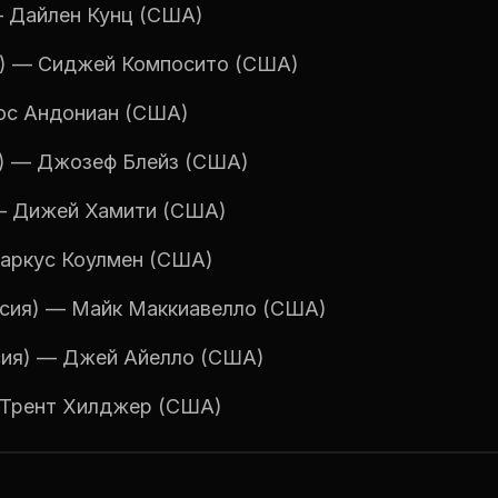
 Дайлен Кунц (США)
) — Сиджей Компосито (США)
юс Андониан (США)
) — Джозеф Блейз (США)
— Дижей Хамити (США)
Маркус Коулмен (США)
сия) — Майк Маккиавелло (США)
сия) — Джей Айелло (США)
 Трент Хилджер (США)