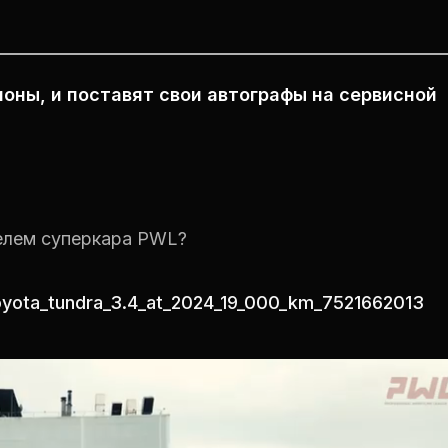
оны, и поставят свои автографы на сервисной
елем суперкара PWL?
toyota_tundra_3.4_at_2024_19_000_km_7521662013