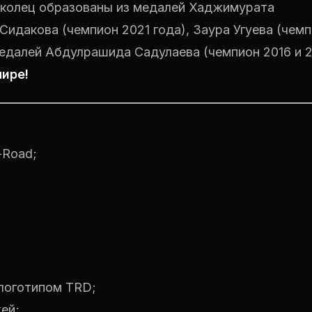
 колец образованы из медалей Хаджимурата
Сидакова (чемпион 2021 года), Заура Угуева (чем
медалей Абдулрашида Садулаева (чемпион 2016 и 
ире!
-Road;
логотипом TRD;
ей;